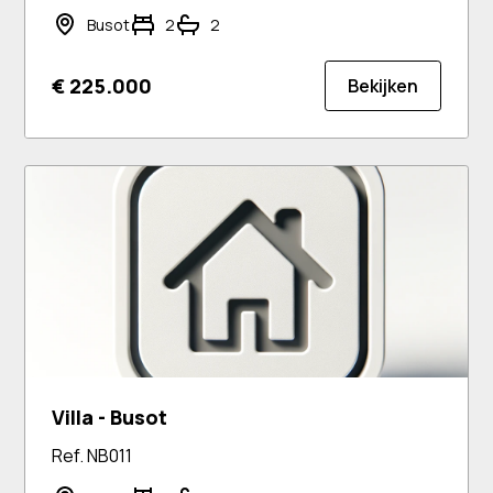
Busot
2
2
€ 225.000
Bekijken
Villa - Busot
Ref. NB011