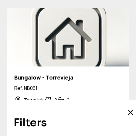
Bungalow - Torrevieja
Ref. NB031
Torrevieja
2
2
€ 269.900
Bekijken
Filters