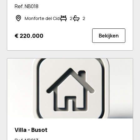
Ref. NB018
Monforte del Cid
2
2
€ 220.000
Bekijken
Villa - Busot