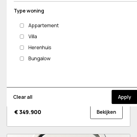
Type woning
Appartement
Villa
Herenhuis
Bungalow
Bungalow - Finestrat
Ref. NB030
Finestrat
3
2
Clear all
€ 349.900
Bekijken