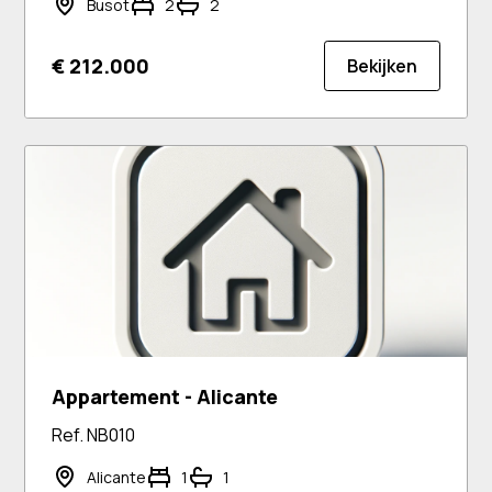
Busot
2
2
€ 212.000
Bekijken
Appartement - Alicante
Ref. NB010
Alicante
1
1