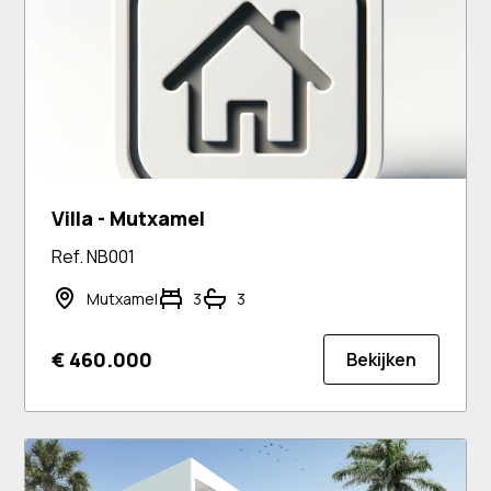
Villa - Mutxamel
Ref. NB001
Mutxamel
3
3
€ 460.000
Bekijken