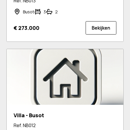
Ref. NB013
Busot
3
2
€ 273.000
Bekijken
Villa - Busot
Ref. NB012