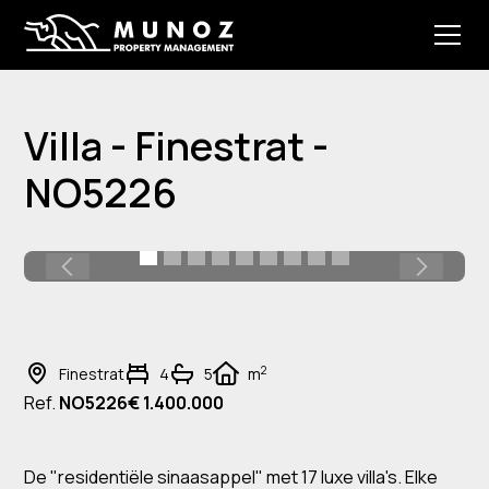
Villa - Finestrat -
NO5226
2
Finestrat
4
5
m
Ref.
NO5226
€ 1.400.000
De "residentiële sinaasappel" met 17 luxe villa's. Elke