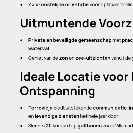
Zuid-oostelijke oriëntatie
voor optimaal zonli
Uitmuntende Voorz
Private en beveiligde gemeenschap
met
prac
waterval
.
Geniet van de
zon
en
zee-uitzichten
vanuit de
Ideale Locatie voor
Ontspanning
Torrevieja
biedt uitstekende
communicatie-in
en
levendige diensten
het hele jaar door.
Slechts
20 km
van top
golfbanen
zoals Villama