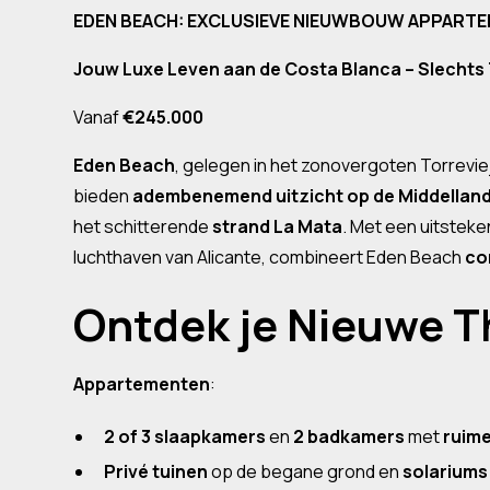
EDEN BEACH: EXCLUSIEVE NIEUWBOUW APPARTEM
Jouw Luxe Leven aan de Costa Blanca – Slechts 
Vanaf
€245.000
Eden Beach
, gelegen in het zonovergoten Torrevi
bieden
adembenemend uitzicht op de Middellan
het schitterende
strand La Mata
. Met een uitsteke
luchthaven van Alicante, combineert Eden Beach
co
Ontdek je Nieuwe T
Appartementen
:
2 of 3 slaapkamers
en
2 badkamers
met
ruime
Privé tuinen
op de begane grond en
solariums