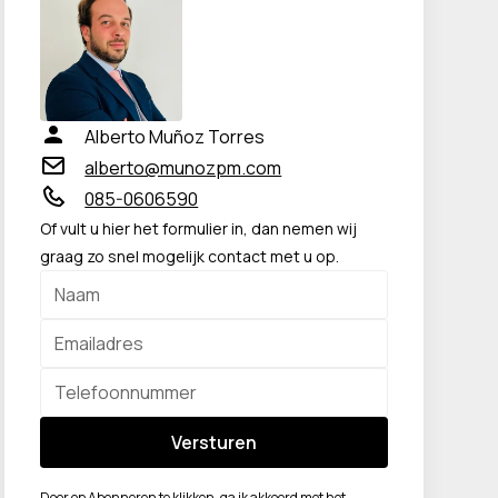
Alberto Muñoz Torres
alberto@munozpm.com
085-0606590
Of vult u hier het formulier in, dan nemen wij
graag zo snel mogelijk contact met u op.
Door op Abonneren te klikken, ga ik akkoord met het