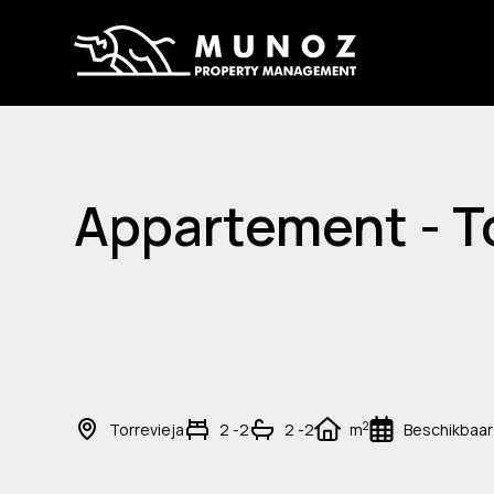
Appartement - To
2
Torrevieja
2 -2
2 -2
m
Beschikbaar