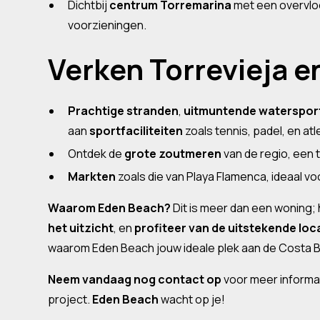
Dichtbij
centrum Torremarina
met een overvloe
voorzieningen.
Verken Torrevieja e
Prachtige stranden
,
uitmuntende waterspor
aan
sportfaciliteiten
zoals tennis, padel, en atl
Ontdek de
grote zoutmeren
van de regio, een
Markten
zoals die van Playa Flamenca, ideaal v
Waarom Eden Beach?
Dit is meer dan een woning; 
het uitzicht
, en
profiteer van de uitstekende loc
waarom Eden Beach jouw ideale plek aan de Costa Bl
Neem vandaag nog contact op
voor meer informat
project.
Eden Beach
wacht op je!