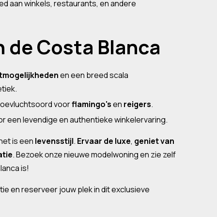
d aan winkels, restaurants, en andere
n de Costa Blanca
tmogelijkheden
en een breed scala
etiek.
 toevluchtsoord voor
flamingo's
en
reigers
.
oor een levendige en authentieke winkelervaring.
het is een
levensstijl
.
Ervaar de luxe
,
geniet van
atie
. Bezoek onze nieuwe modelwoning en zie zelf
anca is!
ie en reserveer jouw plek in dit exclusieve