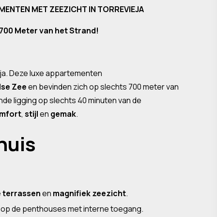
ENTEN MET ZEEZICHT IN TORREVIEJA
700 Meter van het Strand!
eja. Deze luxe appartementen
dse Zee
en bevinden zich op slechts 700 meter van
nde ligging op slechts 40 minuten van de
mfort
,
stijl
en
gemak
.
huis
 terrassen
en
magnifiek zeezicht
.
op de penthouses met interne toegang.