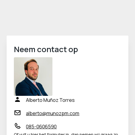
Neem contact op
Alberto Muñoz Torres
alberto@munozpm.com
085-0606590
Of vult u hier het formulier in, dan nemen wij graag zo