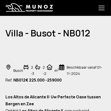
Villa - Busot - NB012
2
2
Beschikbaar vanaf 01-
2
Busot
m
-3
-2
11-2024
Ref.
NB012
€ 225.000 -259000
Los Altos de Alicante II: Uw Perfecte Oase tussen
Bergen en Zee
Ontdek
Los Altos de Alicante II
, een exclusief