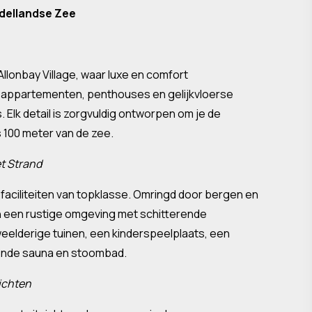
ddellandse Zee
Allonbay Village, waar luxe en comfort
appartementen, penthouses en gelijkvloerse
. Elk detail is zorgvuldig ontworpen om je de
s 100 meter van de zee.
t Strand
ciliteiten van topklasse. Omringd door bergen en
an een rustige omgeving met schitterende
elderige tuinen, een kinderspeelplaats, een
nende sauna en stoombad.
ichten