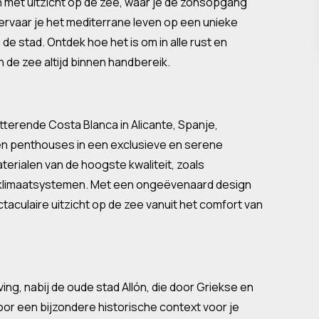
n met uitzicht op de zee, waar je de zonsopgang
ervaar je het mediterrane leven op een unieke
de stad. Ontdek hoe het is om in alle rust en
 de zee altijd binnen handbereik.
tterende Costa Blanca in Alicante, Spanje,
 penthouses in een exclusieve en serene
rialen van de hoogste kwaliteit, zoals
 klimaatsystemen. Met een ongeëvenaard design
taculaire uitzicht op de zee vanuit het comfort van
ng, nabij de oude stad Allón, die door Griekse en
r een bijzondere historische context voor je