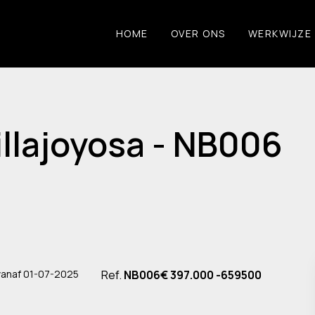
HOME
OVER ONS
WERKWIJZE
llajoyosa - NB006
vanaf 01-07-2025
Ref.
NB006
€ 397.000 -659500