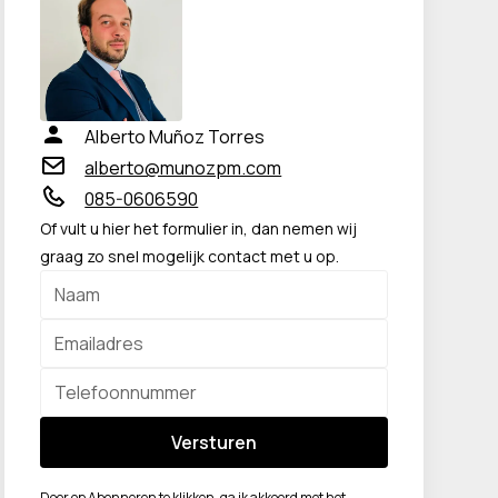
Alberto Muñoz Torres
alberto@munozpm.com
085-0606590
Of vult u hier het formulier in, dan nemen wij
graag zo snel mogelijk contact met u op.
Door op Abonneren te klikken, ga ik akkoord met het