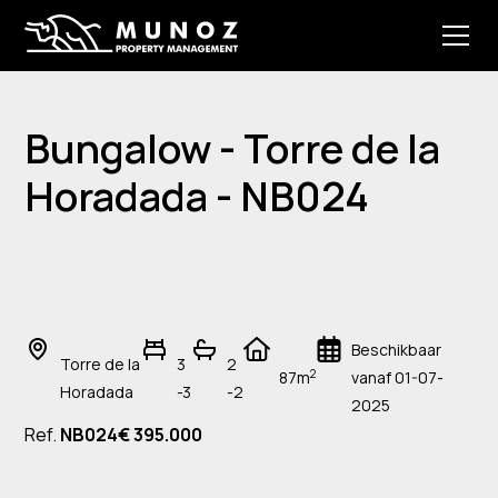
Bungalow - Torre de la
Horadada - NB024
Beschikbaar
Torre de la
3
2
2
87m
vanaf 01-07-
Horadada
-3
-2
2025
Ref.
NB024
€ 395.000