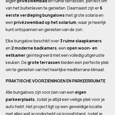
eigen
privézwembad
en ruime terrassen, perfect om
van het buitenleven te genieten. Daarnaast zijn er
6
eerste verdieping bungalows
met grote solaria en
een
privézwembad op het solarium
, waar je heerlijk
kunt ontspannen en genieten van de zon.
Elke bungalow beschikt over
3 ruime slaapkamers
en
2 moderne badkamers
, een
open woon- en
eetkamer
geïntegreerd met een volledig uitgeruste
keuken. De
grote terrassen
bieden een perfecte plek
om te genieten van het heerlijke mediterrane klimaat.
PRAKTISCHE VOORZIENINGEN EN PARKEERRUIMTE
Alle bungalows zijn voorzien van een
eigen
parkeerplaats
, zodat je altijd een veilige plek voor je
auto hebt. Het project ligt op een geweldige locatie
met alles wat je nodig hebt op loopafstand, zodat je