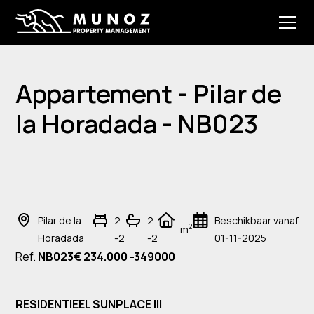
Appartement - Pilar de
la Horadada - NB023
Pilar de la
2
2
Beschikbaar vanaf
2
m
Horadada
-2
-2
01-11-2025
Ref.
NB023
€ 234.000 -349000
RESIDENTIEEL SUNPLACE III