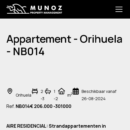
Appartement - Orihuela
- NB014
2
1
Beschikbaar vanaf
2
Orihuela
m
-3
-2
26-08-2024
Ref.
NB014
€ 206.000 -301000
AIRE RESIDENCIAL: Strandappartementen in