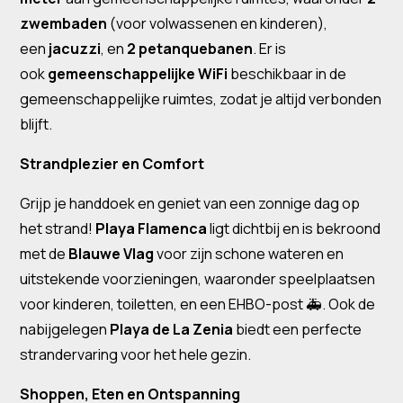
zwembaden
(voor volwassenen en kinderen),
een
jacuzzi
, en
2 petanquebanen
. Er is
ook
gemeenschappelijke WiFi
beschikbaar in de
gemeenschappelijke ruimtes, zodat je altijd verbonden
blijft.
Strandplezier en Comfort
Grijp je handdoek en geniet van een zonnige dag op
het strand!
Playa Flamenca
ligt dichtbij en is bekroond
met de
Blauwe Vlag
voor zijn schone wateren en
uitstekende voorzieningen, waaronder speelplaatsen
voor kinderen, toiletten, en een EHBO-post 🚑. Ook de
nabijgelegen
Playa de La Zenia
biedt een perfecte
strandervaring voor het hele gezin.
Shoppen, Eten en Ontspanning