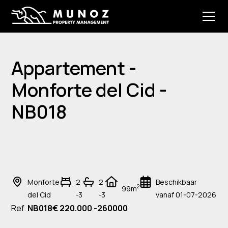
Appartement -
Monforte del Cid -
NB018
Monforte
2
2
Beschikbaar
2
99m
del Cid
-3
-3
vanaf 01-07-2026
Ref.
NB018
€ 220.000 -260000