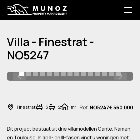
Villa - Finestrat -
NO5247
2
Finestrat
3
2
m
Ref.
NO5247
€ 560.000
Dit project bestaat uit drie villamodellen Gante, Namen
en Toulouse. In de II- en III-fasen vindt u woningen met