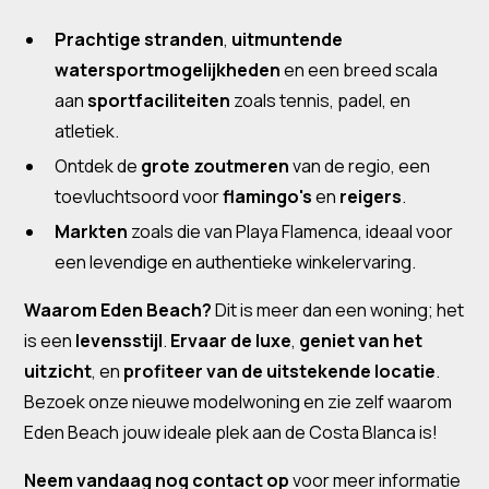
Prachtige stranden
,
uitmuntende
watersportmogelijkheden
en een breed scala
aan
sportfaciliteiten
zoals tennis, padel, en
atletiek.
Ontdek de
grote zoutmeren
van de regio, een
toevluchtsoord voor
flamingo's
en
reigers
.
Markten
zoals die van Playa Flamenca, ideaal voor
een levendige en authentieke winkelervaring.
Waarom Eden Beach?
Dit is meer dan een woning; het
is een
levensstijl
.
Ervaar de luxe
,
geniet van het
uitzicht
, en
profiteer van de uitstekende locatie
.
Bezoek onze nieuwe modelwoning en zie zelf waarom
Eden Beach jouw ideale plek aan de Costa Blanca is!
Neem vandaag nog contact op
voor meer informatie