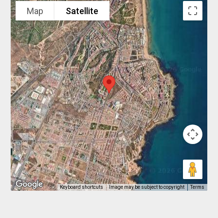
Map
Satellite
Keyboard shortcuts
Image may be subject to copyright
Terms