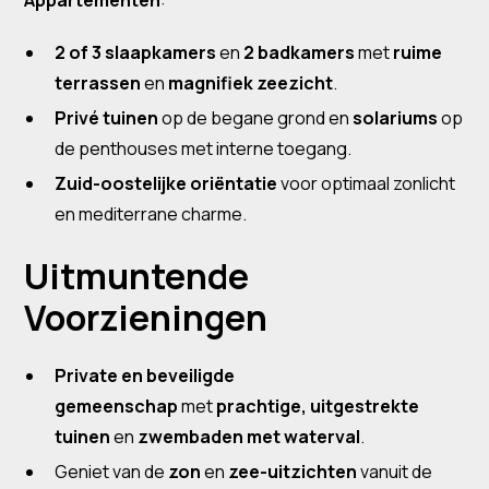
Appartementen
:
2 of 3 slaapkamers
en
2 badkamers
met
ruime
terrassen
en
magnifiek zeezicht
.
Privé tuinen
op de begane grond en
solariums
op
de penthouses met interne toegang.
Zuid-oostelijke oriëntatie
voor optimaal zonlicht
en mediterrane charme.
Uitmuntende
Voorzieningen
Private en beveiligde
gemeenschap
met
prachtige, uitgestrekte
tuinen
en
zwembaden met waterval
.
Geniet van de
zon
en
zee-uitzichten
vanuit de