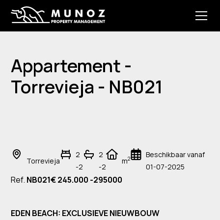
Appartement -
Torrevieja - NB021
2
2
Beschikbaar vanaf
2
Torrevieja
m
-2
-2
01-07-2025
Ref.
NB021
€ 245.000 -295000
EDEN BEACH: EXCLUSIEVE NIEUWBOUW