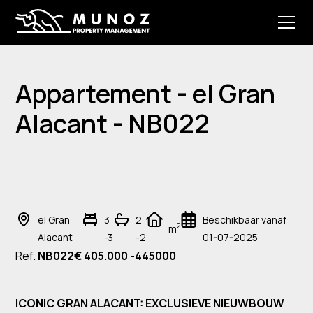
Appartement - el Gran
Alacant - NB022
el Gran
3
2
Beschikbaar vanaf
2
m
Alacant
-3
-2
01-07-2025
Ref.
NB022
€ 405.000 -445000
ICONIC GRAN ALACANT: EXCLUSIEVE NIEUWBOUW