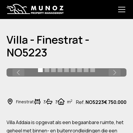
Villa - Finestrat -
NO5223
2
Finestrat
3
3
m
Ref.
NO5223
€ 750.000
Villa Addaia is opgevat als een begaanbare ruimte, het
geheel met binnen- en buitenrondleidingen die een