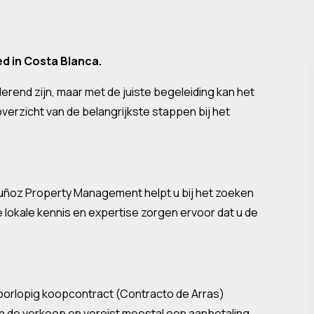
d in Costa Blanca.
erend zijn, maar met de juiste begeleiding kan het
verzicht van de belangrijkste stappen bij het
 Muñoz Property Management helpt u bij het zoeken
 lokale kennis en expertise zorgen ervoor dat u de
voorlopig koopcontract (Contracto de Arras)
n de verkoop en vereist meestal een aanbetaling