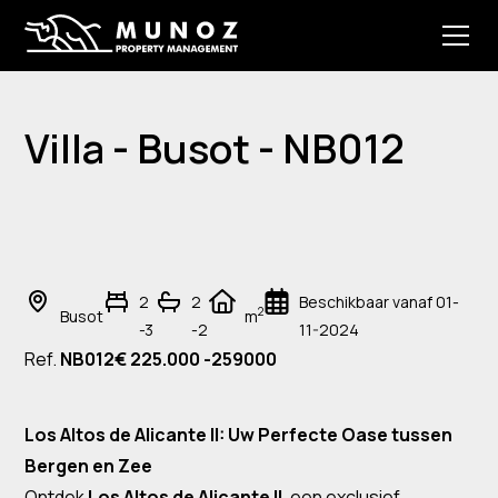
Villa - Busot - NB012
2
2
Beschikbaar vanaf 01-
2
Busot
m
-3
-2
11-2024
Ref.
NB012
€ 225.000 -259000
Los Altos de Alicante II: Uw Perfecte Oase tussen
Bergen en Zee
Ontdek
Los Altos de Alicante II
, een exclusief