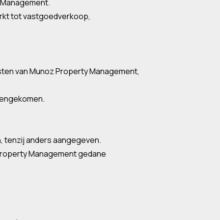
ty Management.
rkt tot vastgoedverkoop,
ensten van Munoz Property Management,
ereengekomen.
n, tenzij anders aangegeven.
oz Property Management gedane