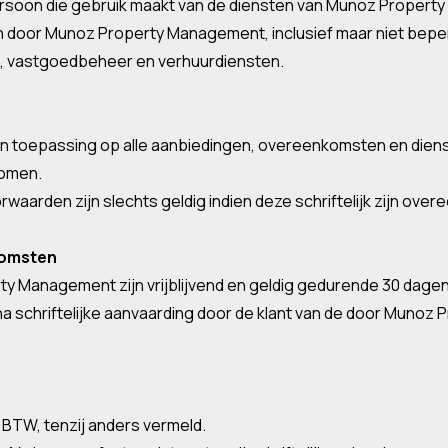
tspersoon die gebruik maakt van de diensten van Munoz Proper
en door Munoz Property Management, inclusief maar niet bepe
s, vastgoedbeheer en verhuurdiensten.
van toepassing op alle aanbiedingen, overeenkomsten en di
komen.
waarden zijn slechts geldig indien deze schriftelijk zijn ov
komsten
rty Management zijn vrijblijvend en geldig gedurende 30 dage
na schriftelijke aanvaarding door de klant van de door Mun
ief BTW, tenzij anders vermeld.