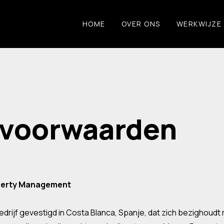
HOME
OVER ONS
WERKWIJZE
 voorwaarden
perty Management
edrijf gevestigd in Costa Blanca, Spanje, dat zich bezighou