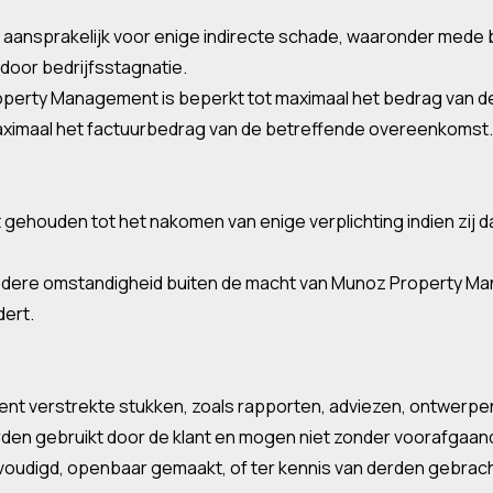
t aansprakelijk voor enige indirecte schade, waaronder me
door bedrijfsstagnatie.
roperty Management is beperkt tot maximaal het bedrag van 
maximaal het factuurbedrag van de betreffende overeenkomst.
 gehouden tot het nakomen van enige verplichting indien zij 
iedere omstandigheid buiten de macht van Munoz Property Ma
dert.
ent verstrekte stukken, zoals rapporten, adviezen, ontwerpe
orden gebruikt door de klant en mogen niet zonder voorafgaa
udigd, openbaar gemaakt, of ter kennis van derden gebrach