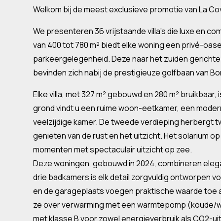
Welkom bij de meest exclusieve promotie van La Co
We presenteren 36 vrijstaande villa's die luxe en c
van 400 tot 780 m² biedt elke woning een privé-oas
parkeergelegenheid. Deze naar het zuiden gerichte
bevinden zich nabij de prestigieuze golfbaan van Bo
Elke villa, met 327 m² gebouwd en 280 m² bruikbaar,
grond vindt u een ruime woon-eetkamer, een mode
veelzijdige kamer. De tweede verdieping herbergt t
genieten van de rust en het uitzicht. Het solarium o
momenten met spectaculair uitzicht op zee.
Deze woningen, gebouwd in 2024, combineren elegant
drie badkamers is elk detail zorgvuldig ontworpen 
en de garageplaats voegen praktische waarde toe 
ze over verwarming met een warmtepomp (koude/war
met klasse B voor zowel energieverbruik als CO2-ui