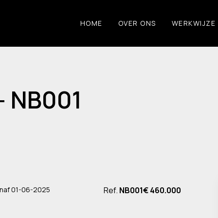
HOME
OVER ONS
WERKWIJZE
 - NB001
anaf 01-06-2025
Ref.
NB001
€ 460.000