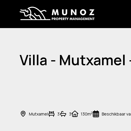
Villa - Mutxamel
2
Mutxamel
3
3
130m
Beschikbaar v