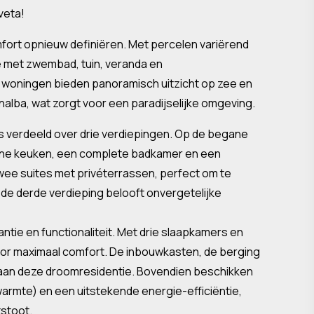
veta!
omfort opnieuw definiëren. Met percelen variërend
e met zwembad, tuin, veranda en
 woningen bieden panoramisch uitzicht op zee en
nalba, wat zorgt voor een paradijselijke omgeving.
 is verdeeld over drie verdiepingen. Op de begane
rne keuken, een complete badkamer en een
wee suites met privéterrassen, perfect om te
p de derde verdieping belooft onvergetelijke
ie en functionaliteit. Met drie slaapkamers en
voor maximaal comfort. De inbouwkasten, de berging
aan deze droomresidentie. Bovendien beschikken
mte) en een uitstekende energie-efficiëntie,
tstoot.