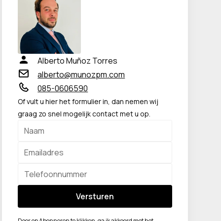
Alberto Muñoz Torres
alberto@munozpm.com
085-0606590
Of vult u hier het formulier in, dan nemen wij
graag zo snel mogelijk contact met u op.
Door op Abonneren te klikken, ga ik akkoord met het