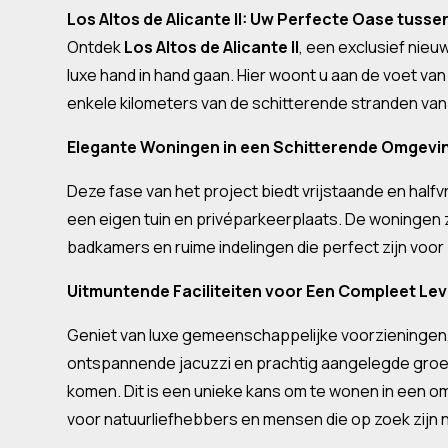
Los Altos de Alicante II: Uw Perfecte Oase tuss
Ontdek
Los Altos de Alicante II
, een exclusief nieu
luxe hand in hand gaan. Hier woont u aan de voet va
enkele kilometers van de schitterende stranden van
Elegante Woningen in een Schitterende Omgevi
Deze fase van het project biedt vrijstaande en halfvr
een eigen tuin en privéparkeerplaats. De woningen 
badkamers en ruime indelingen die perfect zijn voor
Uitmuntende Faciliteiten voor Een Compleet Le
Geniet van luxe gemeenschappelijke voorzieninge
ontspannende jacuzzi en prachtig aangelegde groen
komen. Dit is een unieke kans om te wonen in een 
voor natuurliefhebbers en mensen die op zoek zijn na