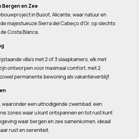
en Bergen en Zee
wbouwproject in Busot, Alicante, waar natuur en
n de majestueuze Sierra del Cabeço d'Or, op slechts
 de Costa Blanca.
ng
ijstaande villa's met 2 of 3 slaapkamers, elk met
zijn ontworpen voor maximaal comfort, met 2
 zowel permanente bewoning als vakantieverblijf.
ven
n, waaronder een uitnodigende zwembad, een
e zones waar u kunt ontspannen en tot rust kunt
omgeving waar bergen en zee samenkomen, ideaal
ar rust en sereniteit.