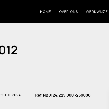
HOME
OVER ONS
WERKWIJZE
B012
af 01-11-2024
Ref.
NB012
€ 225.000 -259000