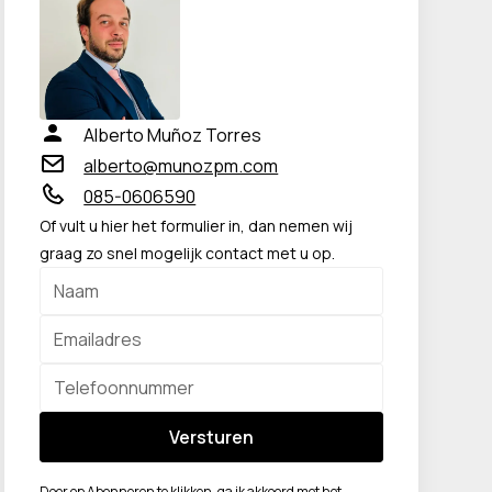
Alberto Muñoz Torres
alberto@munozpm.com
085-0606590
Of vult u hier het formulier in, dan nemen wij
graag zo snel mogelijk contact met u op.
Door op Abonneren te klikken, ga ik akkoord met het