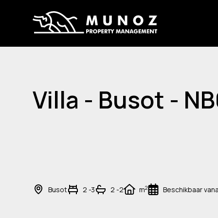
Villa - Busot - N
2
Busot
2 -3
2 -2
m
Beschikbaar van