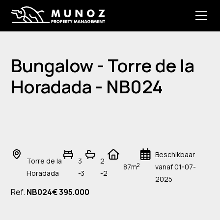
Bungalow - Torre de la
Horadada - NB024
Beschikbaar
Torre de la
3
2
2
87m
vanaf 01-07-
Horadada
-3
-2
2025
Ref.
NB024
€ 395.000