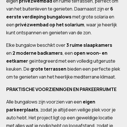
eigen
privézwembad
en ruime terrassen, perfect om
van het buitenleven te genieten. Daarnaast zijn er
6
eerste verdieping bungalows
met grote solaria en
een
privézwembad op het solarium
, waar je heerlijk
kunt ontspannen en genieten van de zon.
Elke bungalow beschikt over
3 ruime slaapkamers
en
2 moderne badkamers
, een
open woon- en
eetkamer
geïntegreerd met een volledig uitgeruste
keuken. De
grote terrassen
bieden een perfecte plek
om te genieten van het heerlijke mediterrane klimaat.
PRAKTISCHE VOORZIENINGEN EN PARKEERRUIMTE
Alle bungalows zijn voorzien van een
eigen
parkeerplaats
, zodat je altijd een veilige plek voor je
auto hebt. Het project ligt op een geweldige locatie
met alles wat je nodig hebt op loopafstand, zodat je