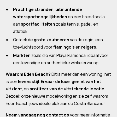
Prachtige stranden
,
uitmuntende
watersportmogelijkheden
en een breed scala
aan
sportfaciliteiten
zoals tennis, padel, en
atletiek.
Ontdek de
grote zoutmeren
van de regio, een
toevluchtsoord voor
flamingo's
en
reigers
.
Markten
zoals die van Playa Flamenca, ideaal voor
een levendige en authentieke winkelervaring.
Waarom Eden Beach?
Dit is meer dan een woning; het
is een
levensstijl
.
Ervaar de luxe
,
geniet van het
uitzicht
, en
profiteer van de uitstekende locatie
.
Bezoek onze nieuwe modelwoning en zie zelf waarom
Eden Beach jouw ideale plek aan de Costa Blanca is!
Neem vandaag nog contact op
voor meer informatie