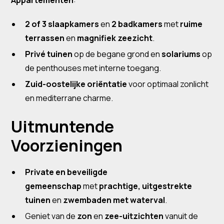
Appartementen
:
2 of 3 slaapkamers
en
2 badkamers
met
ruime
terrassen
en
magnifiek zeezicht
.
Privé tuinen
op de begane grond en
solariums
op
de penthouses met interne toegang.
Zuid-oostelijke oriëntatie
voor optimaal zonlicht
en mediterrane charme.
Uitmuntende
Voorzieningen
Private en beveiligde
gemeenschap
met
prachtige, uitgestrekte
tuinen
en
zwembaden met waterval
.
Geniet van de
zon
en
zee-uitzichten
vanuit de