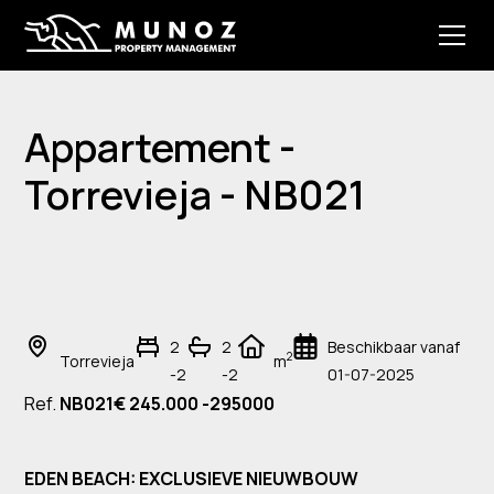
Appartement -
Torrevieja - NB021
2
2
Beschikbaar vanaf
2
Torrevieja
m
-2
-2
01-07-2025
Ref.
NB021
€ 245.000 -295000
EDEN BEACH: EXCLUSIEVE NIEUWBOUW