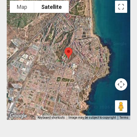
Map
Satellite
Keyboard shortcuts
Image may be subject to copyright
Terms