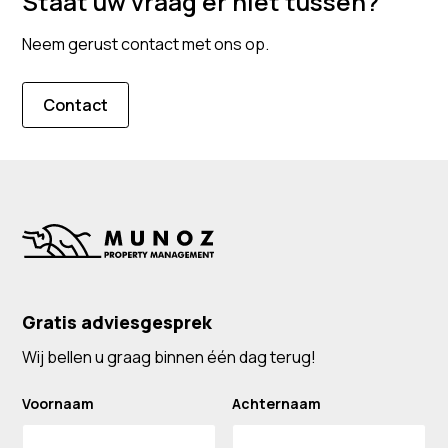
Staat uw vraag er niet tussen?
buitenlanders), en bewijs van financiële middelen
nodig. Wij helpen u bij het verkrijgen van alle benodigde
Neem gerust contact met ons op.
documenten.
Contact
Gratis adviesgesprek
Wij bellen u graag binnen één dag terug!
Voornaam
Achternaam