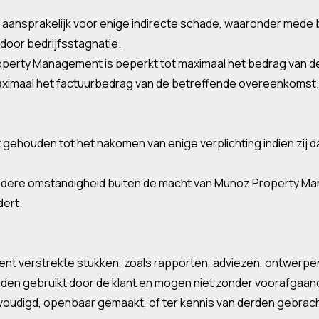
t aansprakelijk voor enige indirecte schade, waaronder me
door bedrijfsstagnatie.
roperty Management is beperkt tot maximaal het bedrag van 
maximaal het factuurbedrag van de betreffende overeenkomst.
 gehouden tot het nakomen van enige verplichting indien zij 
iedere omstandigheid buiten de macht van Munoz Property Ma
dert.
ent verstrekte stukken, zoals rapporten, adviezen, ontwerpe
orden gebruikt door de klant en mogen niet zonder voorafgaa
udigd, openbaar gemaakt, of ter kennis van derden gebrach