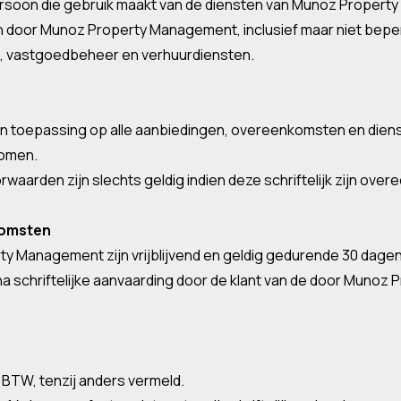
tspersoon die gebruik maakt van de diensten van Munoz Proper
en door Munoz Property Management, inclusief maar niet bepe
s, vastgoedbeheer en verhuurdiensten.
van toepassing op alle aanbiedingen, overeenkomsten en di
komen.
waarden zijn slechts geldig indien deze schriftelijk zijn ov
komsten
rty Management zijn vrijblijvend en geldig gedurende 30 dage
na schriftelijke aanvaarding door de klant van de door Mun
ief BTW, tenzij anders vermeld.