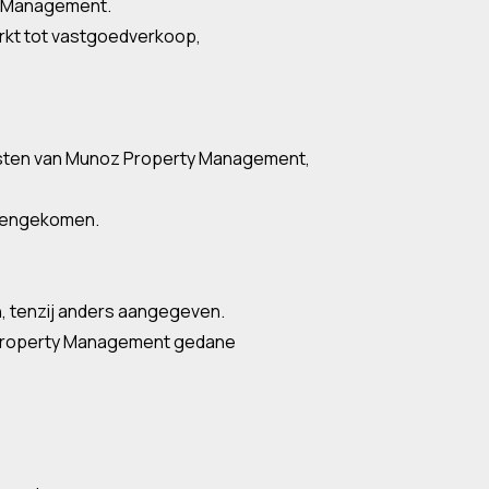
ty Management.
rkt tot vastgoedverkoop,
ensten van Munoz Property Management,
ereengekomen.
n, tenzij anders aangegeven.
oz Property Management gedane