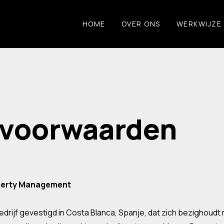
HOME
OVER ONS
WERKWIJZE
 voorwaarden
perty Management
edrijf gevestigd in Costa Blanca, Spanje, dat zich bezighou