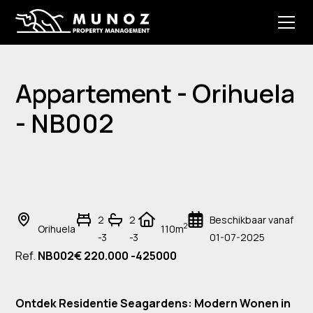
Appartement - Orihuela
- NB002
2
2
Beschikbaar vanaf
2
Orihuela
110m
-3
-3
01-07-2025
Ref.
NB002
€ 220.000 -425000
Ontdek Residentie Seagardens: Modern Wonen in