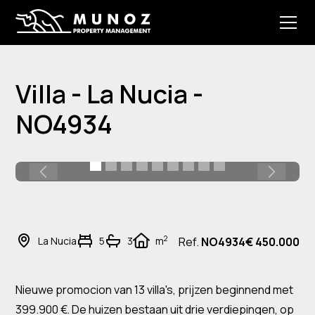
Villa - La Nucia -
NO4934
2
La Nucia
5
3
m
Ref.
NO4934
€ 450.000
Nieuwe promocion van 13 villa's, prijzen beginnend met
399.900 €. De huizen bestaan uit drie verdiepingen, op