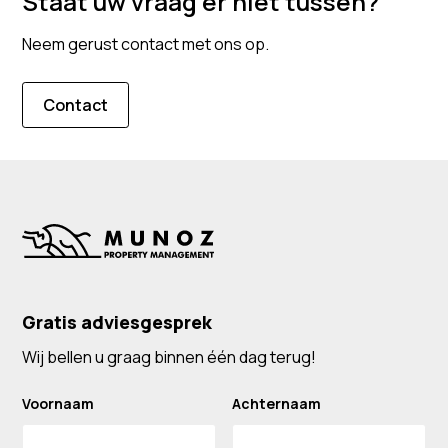
Staat uw vraag er niet tussen?
buitenlanders), en bewijs van financiële middelen
nodig. Wij helpen u bij het verkrijgen van alle benodigde
Neem gerust contact met ons op.
documenten.
Contact
Gratis adviesgesprek
Wij bellen u graag binnen één dag terug!
Voornaam
Achternaam